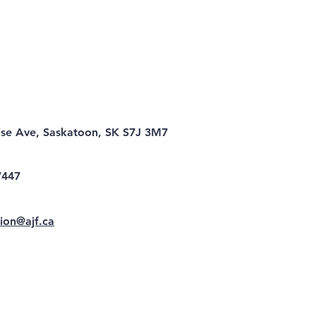
ise Ave, Saskatoon, SK S7J 3M7
7447
ion@ajf.ca