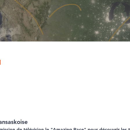
ù
ansaskoise
mission de télévision le "Amazing Race" pour découvrir les t