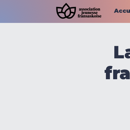
Accu
L
fr