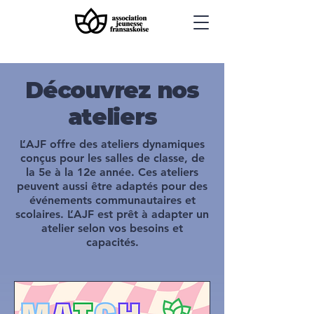
Découvrez nos
ateliers
L’AJF offre des ateliers dynamiques
conçus pour les salles de classe, de
la 5e à la 12e année. Ces ateliers
peuvent aussi être adaptés pour des
événements communautaires et
scolaires. L’AJF est prêt à adapter un
atelier selon vos besoins et
capacités.