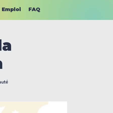
Emploi
FAQ
la
n
auté