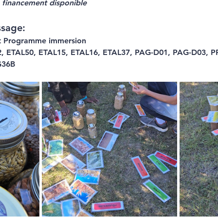
e financement disponible
ssage:
t Programme immersion 
 ETAL50, ETAL15, ETAL16, ETAL37, PAG-D01, PAG-D03, 
G36B