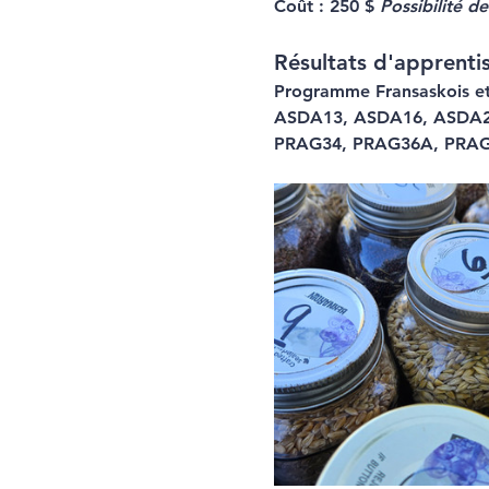
Coût :
 250 $ 
Possibilité d
Résultats d'apprenti
Programme Fransaskois e
ASDA13, ASDA16, ASDA2,
PRAG34, PRAG36A, PRA